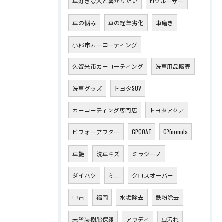
車好きな人と繋がりたい
FJクルーザー
車の悩み
車の経年劣化
車磨き
小郡市カーコーティング
久留米市カーコーティング
洗車用品販売
洗車グッズ
トヨタSUV
カーコーティング専門店
トヨタアクア
ビフォーアフター
GPCOAT
GPformula
車艶
洗車キズ
ミラジーノ
ダイハツ
ミニ
クロスオーバー
中古
福岡
水垢除去
鉄粉除去
未塗装樹脂保護
アウディ
虫汚れ