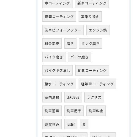
車コーティング
新車コーティング
福岡コーティング
車乗り換え
洗車ビフォーアフター
エンジン錆
料金変更
磨き
タンク磨き
バイク磨き
パーツ磨き
バイクキズ消し
朝倉コーティング
撥水コーティング
経年車コーティング
室内清掃
LEXUSGS
レクサス
洗車道具
洗車用品
洗車料金
お盆休み
luster
夏